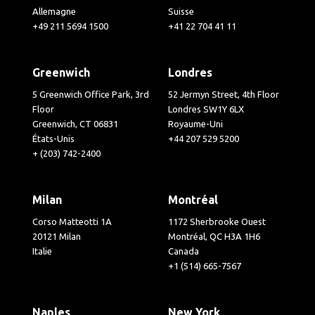
Allemagne
Suisse
+49 211 5694 1500
+41 22 704 41 11
Greenwich
Londres
5 Greenwich Office Park, 3rd
52 Jermyn Street, 4th Floor
Floor
Londres SW1Y 6LX
Greenwich, CT 06831
Royaume-Uni
États-Unis
+44 207 529 5200
+ (203) 742-2400
Milan
Montréal
Corso Matteotti 1A
1172 Sherbrooke Ouest
20121 Milan
Montréal, QC H3A 1H6
Italie
Canada
+1 (514) 665-7567
Naples
New York