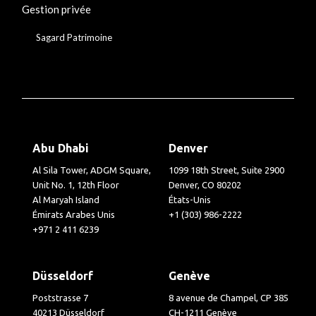
Gestion privée
Sagard Patrimoine
Abu Dhabi
Denver
Al Sila Tower, ADGM Square,
1099 18th Street, Suite 2900
Unit No. 1, 12th Floor
Denver, CO 80202
Al Maryah Island
États-Unis
Émirats Arabes Unis
+1 (303) 986-2222
+971 2 411 6239
Düsseldorf
Genève
Poststrasse 7
8 avenue de Champel, CP 385
40213 Düsseldorf
CH-1211 Genève