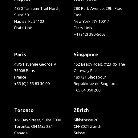
4850 Tamiami Trail North,
280 Park Avenue, 29th Floor
Suite 301
East
Naples, FL 34103
New York, NY 10017
États-Unis
États-Unis
+1 (212) 380-5605
Paris
Singapore
49/51 avenue George V
152 Beach Road, #23-05 The
75008 Paris
Gateway East
France
189721 Singapour
+33 (0)1 53 83 30 00
République de Singapour
+65 64 960 200
Toronto
Zürich
161 Bay Street, Suite 5000
Sihlstrasse 20
Toronto, ON M5J 2S1
CH-8021 Zürich
Canada
Suisse