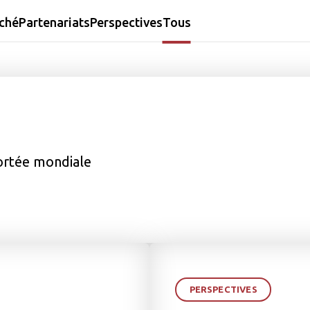
ché
Partenariats
Perspectives
Tous
ortée mondiale
PERSPECTIVES