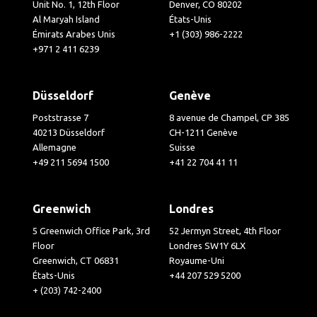
Unit No. 1, 12th Floor
Denver, CO 80202
Al Maryah Island
États-Unis
Émirats Arabes Unis
+1 (303) 986-2222
+971 2 411 6239
Düsseldorf
Genève
Poststrasse 7
8 avenue de Champel, CP 385
40213 Düsseldorf
CH-1211 Genève
Allemagne
Suisse
+49 211 5694 1500
+41 22 704 41 11
Greenwich
Londres
5 Greenwich Office Park, 3rd
52 Jermyn Street, 4th Floor
Floor
Londres SW1Y 6LX
Greenwich, CT 06831
Royaume-Uni
États-Unis
+44 207 529 5200
+ (203) 742-2400