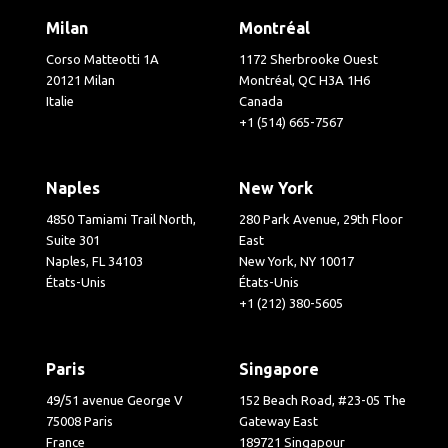
Milan
Montréal
Corso Matteotti 1A
1172 Sherbrooke Ouest
20121 Milan
Montréal, QC H3A 1H6
Italie
Canada
+1 (514) 665-7567
Naples
New York
4850 Tamiami Trail North,
280 Park Avenue, 29th Floor
Suite 301
East
Naples, FL 34103
New York, NY 10017
États-Unis
États-Unis
+1 (212) 380-5605
Paris
Singapore
49/51 avenue George V
152 Beach Road, #23-05 The
75008 Paris
Gateway East
France
189721 Singapour