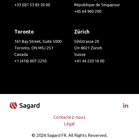
+33 (0)1 53 83 30 00
République de Singapour
+65 64 960 200
Toronto
Zürich
161 Bay Street, Suite 5000
Sihlstrasse 20
Toronto, ON M5J 2S1
CH-8021 Zürich
Canada
Suisse
+1 (416) 607-2250
+41 44 220 16 00
Visit 
Contactez-nous
Légal
© 2026 Sagard FR. All Rights Reserved.