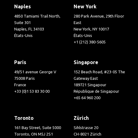
Naples
New York
4850 Tamiami Trail North,
280 Park Avenue, 29th Floor
Suite 301
East
Naples, FL 34103
New York, NY 10017
États-Unis
États-Unis
+1 (212) 380-5605
Paris
Singapore
49/51 avenue George V
152 Beach Road, #23-05 The
75008 Paris
Gateway East
France
189721 Singapour
+33 (0)1 53 83 30 00
République de Singapour
+65 64 960 200
Toronto
Zürich
161 Bay Street, Suite 5000
Sihlstrasse 20
Toronto, ON M5J 2S1
CH-8021 Zürich