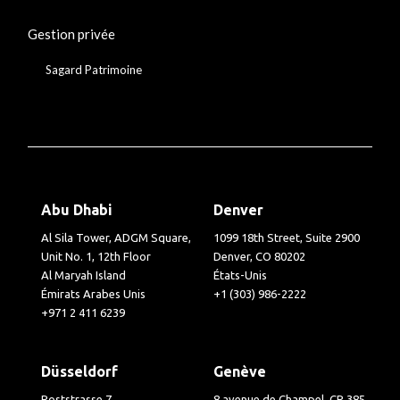
Gestion privée
Sagard Patrimoine
Abu Dhabi
Denver
Al Sila Tower, ADGM Square,
1099 18th Street, Suite 2900
Unit No. 1, 12th Floor
Denver, CO 80202
Al Maryah Island
États-Unis
Émirats Arabes Unis
+1 (303) 986-2222
+971 2 411 6239
Düsseldorf
Genève
Poststrasse 7
8 avenue de Champel, CP 385