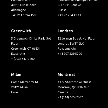
40213 Düsseldorf
CH-1211 Genève
Allemagne
Suisse
+49 211 5694 1500
+41 22 704 41 11
Greenwich
Londres
5 Greenwich Office Park, 3rd
52 Jermyn Street, 4th Floor
Floor
Londres SW1Y 6LX
Greenwich, CT 06831
Royaume-Uni
États-Unis
+44 207 529 5200
+ (203) 742-2400
Milan
Montréal
Corso Matteotti 1A
1172 Sherbrooke Ouest
20121 Milan
Montréal, QC H3A 1H6
Italie
Canada
+1 (514) 665-7567