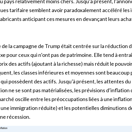
u pays relativement moins chers. Jusqu’à présent, l’annonc
ues tarifaire semblent avoir paradoxalement accéléré les 
bricants anticipant ces mesures en devançant leurs acha
de la campagne de Trump était centrée sur la réduction de 
taxe pour ceux qui n’ont pas de patrimoine. Elle tend à entra
ix des actifs (ajoutant à la richesse) mais réduit le pouvoi
uent, les classes inférieures et moyennes sont beaucoup
 qui possèdent des actifs. Jusqu’à présent, les attentes 
ation ne se sont pas matérialisées, les prévisions d’inflatio
arché oscille entre les préoccupations liées à une inflatio
à une immigration réduite) et les potentielles diminutions 
une récession.