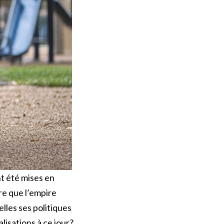
t été mises en
re que l’empire
lles ses politiques
isations à ce jour?