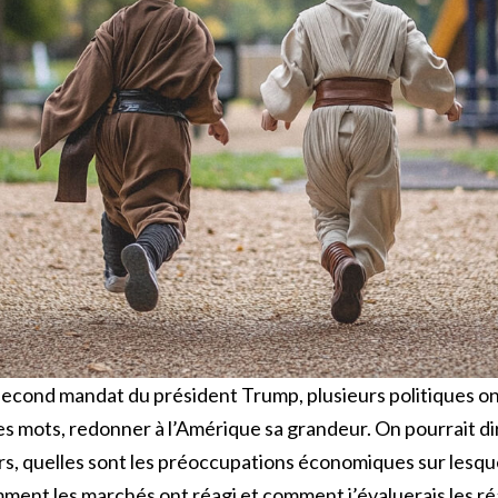
second mandat du président Trump, plusieurs politiques on
s mots, redonner à l’Amérique sa grandeur. On pourrait di
s, quelles sont les préoccupations économiques sur lesque
ent les marchés ont réagi et comment j’évaluerais les réal