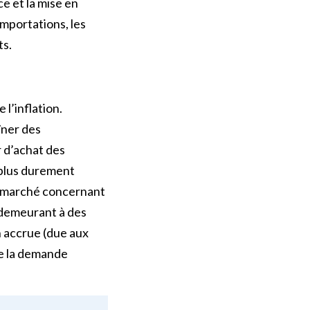
e et la mise en
importations, les
ts.
l’inflation.
îner des
r d’achat des
 plus durement
du marché concernant
n demeurant à des
n accrue (due aux
de la demande