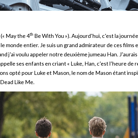
th
 (« May the 4
Be With You »). Aujourd’hui, c’est la journée
le monde entier. Je suis un grand admirateur de ces films
nd j’ai voulu appeler notre deuxième jumeau Han. J’aurais
ppelle ses enfants en criant « Luke, Han, c’est l’heure de r
ons opté pour Luke et Mason, le nom de Mason étant insp
e Dead Like Me.