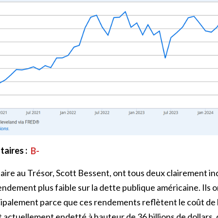
aires :
B-
ire au Trésor, Scott Bessent, ont tous deux clairement ind
endement plus faible sur la dette publique américaine. Ils o
cipalement parce que ces rendements reflètent le coût de 
 actuellement endetté à hauteur de 36 billions de dollars, 