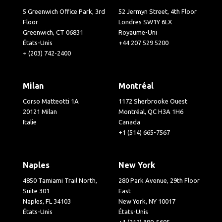
5 Greenwich Office Park, 3rd
52 Jermyn Street, 4th Floor
Floor
Londres SW1Y 6LX
Greenwich, CT 06831
Royaume-Uni
États-Unis
+44 207 529 5200
+ (203) 742-2400
Milan
Montréal
Corso Matteotti 1A
1172 Sherbrooke Ouest
20121 Milan
Montréal, QC H3A 1H6
Italie
Canada
+1 (514) 665-7567
Naples
New York
4850 Tamiami Trail North,
280 Park Avenue, 29th Floor
Suite 301
East
Naples, FL 34103
New York, NY 10017
États-Unis
États-Unis
+1 (212) 380-5605