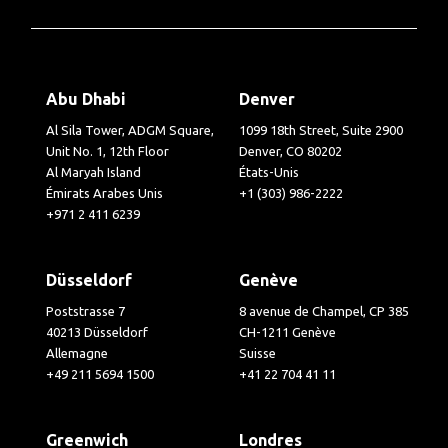
Abu Dhabi
Denver
Al Sila Tower, ADGM Square,
1099 18th Street, Suite 2900
Unit No. 1, 12th Floor
Denver, CO 80202
Al Maryah Island
États-Unis
Émirats Arabes Unis
+1 (303) 986-2222
+971 2 411 6239
Düsseldorf
Genève
Poststrasse 7
8 avenue de Champel, CP 385
40213 Düsseldorf
CH-1211 Genève
Allemagne
Suisse
+49 211 5694 1500
+41 22 704 41 11
Greenwich
Londres