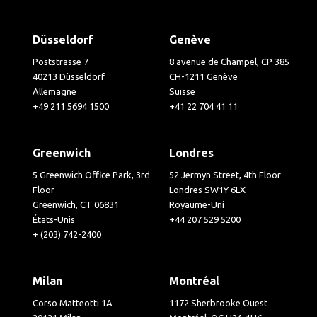
Düsseldorf
Genève
Poststrasse 7
8 avenue de Champel, CP 385
40213 Düsseldorf
CH-1211 Genève
Allemagne
Suisse
+49 211 5694 1500
+41 22 704 41 11
Greenwich
Londres
5 Greenwich Office Park, 3rd
52 Jermyn Street, 4th Floor
Floor
Londres SW1Y 6LX
Greenwich, CT 06831
Royaume-Uni
États-Unis
+44 207 529 5200
+ (203) 742-2400
Milan
Montréal
Corso Matteotti 1A
1172 Sherbrooke Ouest