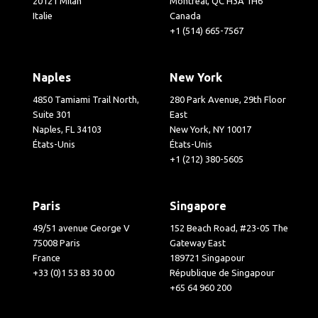
20121 Milan
Montréal, QC H3A 1H6
Italie
Canada
+1 (514) 665-7567
Naples
New York
4850 Tamiami Trail North,
280 Park Avenue, 29th Floor
Suite 301
East
Naples, FL 34103
New York, NY 10017
États-Unis
États-Unis
+1 (212) 380-5605
Paris
Singapore
49/51 avenue George V
152 Beach Road, #23-05 The
75008 Paris
Gateway East
France
189721 Singapour
+33 (0)1 53 83 30 00
République de Singapour
+65 64 960 200