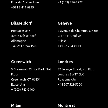
Émirats Arabes Unis
+1 (303) 986-2222
+971 2 411 6239
Düsseldorf
Genève
Poststrasse 7
8 avenue de Champel, CP 385
40213 Düsseldorf
CH-1211 Genève
Allemagne
Suisse
+49 211 5694 1500
+41 22 704 41 11
Greenwich
Londres
5 Greenwich Office Park, 3rd
52 Jermyn Street, 4th Floor
Floor
Londres SW1Y 6LX
Greenwich, CT 06831
Royaume-Uni
États-Unis
+44 207 529 5200
+ (203) 742-2400
Milan
Montréal