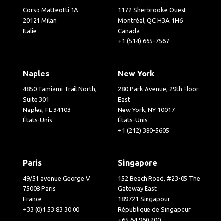
Corso Matteotti 1A
1172 Sherbrooke Ouest
20121 Milan
Montréal, QC H3A 1H6
Italie
Canada
+1 (514) 665-7567
Naples
New York
4850 Tamiami Trail North,
280 Park Avenue, 29th Floor
Suite 301
East
Naples, FL 34103
New York, NY 10017
États-Unis
États-Unis
+1 (212) 380-5605
Paris
Singapore
49/51 avenue George V
152 Beach Road, #23-05 The
75008 Paris
Gateway East
France
189721 Singapour
+33 (0)1 53 83 30 00
République de Singapour
+65 64 960 200