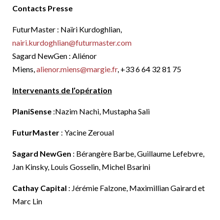
Contacts Presse
FuturMaster : Naïri Kurdoghlian,
nairi.kurdoghlian@futurmaster.com
Sagard NewGen : Aliénor
Miens,
alienor.miens@margie.fr
, +33 6 64 32 81 75
Intervenants de l’opération
PlaniSense
:Nazim Nachi, Mustapha Sali
FuturMaster
: Yacine Zeroual
Sagard NewGen
: Bérangère Barbe, Guillaume Lefebvre,
Jan Kinsky, Louis Gosselin, Michel Bsarini
Cathay Capital
: Jérémie Falzone, Maximillian Gairard et
Marc Lin