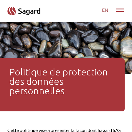
skip to main content
EN
Toggle
Politique de protection
Politique de confidentialit
des données
personnelles
Cette politique vise à présenter la façon dont Sagard SAS