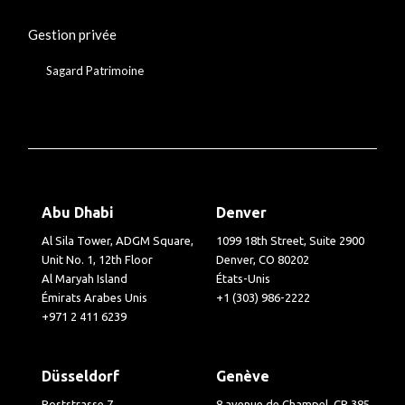
Gestion privée
Sagard Patrimoine
Abu Dhabi
Denver
Al Sila Tower, ADGM Square,
1099 18th Street, Suite 2900
Unit No. 1, 12th Floor
Denver, CO 80202
Al Maryah Island
États-Unis
Émirats Arabes Unis
+1 (303) 986-2222
+971 2 411 6239
Düsseldorf
Genève
Poststrasse 7
8 avenue de Champel, CP 385