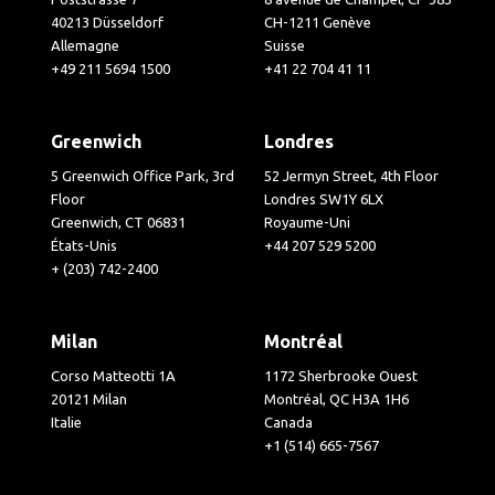
40213 Düsseldorf
CH-1211 Genève
Allemagne
Suisse
+49 211 5694 1500
+41 22 704 41 11
Greenwich
Londres
5 Greenwich Office Park, 3rd
52 Jermyn Street, 4th Floor
Floor
Londres SW1Y 6LX
Greenwich, CT 06831
Royaume-Uni
États-Unis
+44 207 529 5200
+ (203) 742-2400
Milan
Montréal
Corso Matteotti 1A
1172 Sherbrooke Ouest
20121 Milan
Montréal, QC H3A 1H6
Italie
Canada
+1 (514) 665-7567