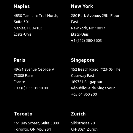
Naples
New York
4850 Tamiami Trail North,
280 Park Avenue, 29th Floor
Suite 301
East
Naples, FL 34103
New York, NY 10017
États-Unis
États-Unis
+1 (212) 380-5605
Paris
Singapore
49/51 avenue George V
152 Beach Road, #23-05 The
75008 Paris
Gateway East
France
189721 Singapour
+33 (0)1 53 83 30 00
République de Singapour
+65 64 960 200
Toronto
Zürich
161 Bay Street, Suite 5000
Sihlstrasse 20
Toronto, ON M5J 2S1
CH-8021 Zürich