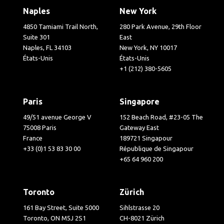
Naples
New York
4850 Tamiami Trail North,
280 Park Avenue, 29th Floor
Suite 301
East
Naples, FL 34103
New York, NY 10017
États-Unis
États-Unis
+1 (212) 380-5605
Paris
Singapore
49/51 avenue George V
152 Beach Road, #23-05 The
75008 Paris
Gateway East
France
189721 Singapour
+33 (0)1 53 83 30 00
République de Singapour
+65 64 960 200
Toronto
Zürich
161 Bay Street, Suite 5000
Sihlstrasse 20
Toronto, ON M5J 2S1
CH-8021 Zürich