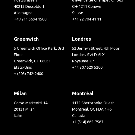
Poststrasse 7
8 avenue de Champel, CP 385
40213 Düsseldorf
CH-1211 Genève
Allemagne
Suisse
+49 211 5694 1500
+41 22 704 41 11
Greenwich
Londres
5 Greenwich Office Park, 3rd
52 Jermyn Street, 4th Floor
Floor
Londres SW1Y 6LX
Greenwich, CT 06831
Royaume-Uni
États-Unis
+44 207 529 5200
+ (203) 742-2400
Milan
Montréal
Corso Matteotti 1A
1172 Sherbrooke Ouest
20121 Milan
Montréal, QC H3A 1H6
Italie
Canada
+1 (514) 665-7567