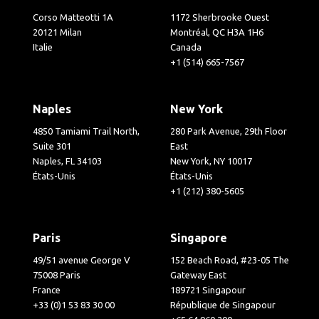
Corso Matteotti 1A
1172 Sherbrooke Ouest
20121 Milan
Montréal, QC H3A 1H6
Italie
Canada
+1 (514) 665-7567
Naples
New York
4850 Tamiami Trail North,
280 Park Avenue, 29th Floor
Suite 301
East
Naples, FL 34103
New York, NY 10017
États-Unis
États-Unis
+1 (212) 380-5605
Paris
Singapore
49/51 avenue George V
152 Beach Road, #23-05 The
75008 Paris
Gateway East
France
189721 Singapour
+33 (0)1 53 83 30 00
République de Singapour