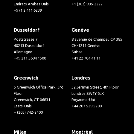
Émirats Arabes Unis
+1 (303) 986-2222
+971 2 411 6239
Düsseldorf
Genève
Poststrasse 7
8 avenue de Champel, CP 385
40213 Düsseldorf
CH-1211 Genève
Allemagne
Suisse
+49 211 5694 1500
+41 22 704 41 11
Greenwich
Londres
5 Greenwich Office Park, 3rd
52 Jermyn Street, 4th Floor
Floor
Londres SW1Y 6LX
Greenwich, CT 06831
Royaume-Uni
États-Unis
+44 207 529 5200
+ (203) 742-2400
Milan
Montréal