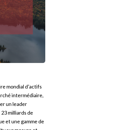
re mondial d’actifs
arché intermédiaire,
er un leader
23 milliards de
que et une gamme de
ity sur mesure et