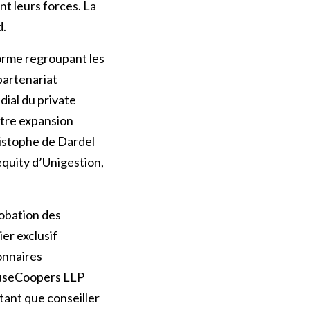
nt leurs forces. La
d.
forme regroupant les
partenariat
ial du private
otre expansion
ristophe de Dardel
equity d’Unigestion,
robation des
er exclusif
ionnaires
ouseCoopers LLP
 tant que conseiller