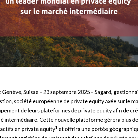
 Genève, Suisse – 23 septembre 2025 – Sagard, gestionnai
estion, société européenne de private equity axée sur le m
pement de leurs plateformes de private equity afin de cré
é intermédiaire. Cette nouvelle plateforme gérera plus de 
1
’actifs en private equity
et offrira une portée géographi
ement enrichies, fournissant des solutions de private equ