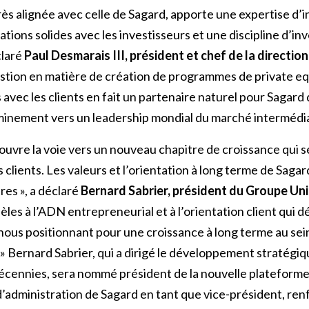
très alignée avec celle de Sagard, apporte une expertise d
ations solides avec les investisseurs et une discipline d’i
claré
Paul Desmarais III, président et chef de la directio
estion en matière de création de programmes de private eq
s avec les clients en fait un partenaire naturel pour Sagard
inement vers un leadership mondial du marché intermédia
uvre la voie vers un nouveau chapitre de croissance qui s
 clients. Les valeurs et l’orientation à long terme de Sagar
es », a déclaré
Bernard Sabrier, président du Groupe Un
èles à l’ADN entrepreneurial et à l’orientation client qui d
 nous positionnant pour une croissance à long terme au sei
 » Bernard Sabrier, qui a dirigé le développement stratégi
écennies, sera nommé président de la nouvelle plateforme 
 d’administration de Sagard en tant que vice-président, ren