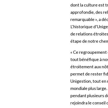
dont la culture est 
approfondie, des rel
remarquable », a dé
L’historique d’Unig
de relations étroite
étape de notre chem
« Ce regroupement o
tout bénéfique à nos
étroitement aux nôtr
permet de rester fid
Unigestion, tout en
mondiale plus large.
pendant plusieurs d
rejoindra le conseil