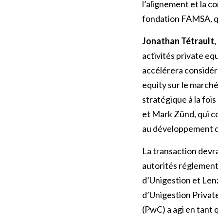
l’alignement et la c
fondation FAMSA, qu’
Jonathan Tétrault,
activités private eq
accélérera considér
equity sur le march
stratégique à la foi
et Mark Zünd, qui co
au développement de
La transaction devra
autorités réglementa
d’Unigestion et Lenz
d’Unigestion Privat
(PwC) a agi en tant 