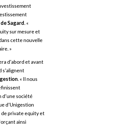
’investissement
nvestissement
n de Sagard
. «
uity sur mesure et
 dans cette nouvelle
ire. »
era d’abord et avant
d s’alignent
igestion
. « Il nous
éfinissent
n d’une société
que d’Unigestion
de private equity et
forçant ainsi