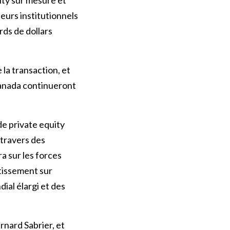
eurs institutionnels
rds de dollars
 la transaction, et
 Canada continueront
de private equity
 travers des
 sur les forces
stissement sur
ial élargi et des
rnard Sabrier, et