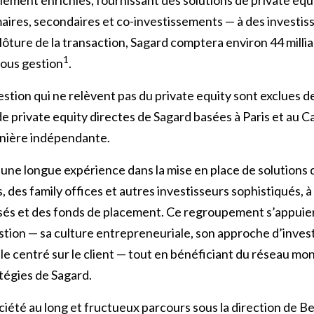
aires, secondaires et co-investissements — à des investiss
 clôture de la transaction, Sagard comptera environ 44 millia
1
sous gestion
.
estion qui ne relèvent pas du private equity sont exclues de
 de private equity directes de Sagard basées à Paris et au
anière indépendante.
une longue expérience dans la mise en place de solutions 
s, des family offices et autres investisseurs sophistiqués, à
és et des fonds de placement. Ce regroupement s’appuiera
estion — sa culture entrepreneuriale, son approche d’inve
 centré sur le client — tout en bénéficiant du réseau mond
tégies de Sagard.
ciété au long et fructueux parcours sous la direction de Be