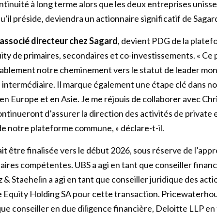
ontinuité à long terme alors que les deux entreprises unisse
il préside, deviendra un actionnaire significatif de Sagar
 associé directeur chez Sagard
, devient PDG de la plate
uity de primaires, secondaires et co-investissements. « Ce 
ablement notre cheminement vers le statut de leader mond
é intermédiaire. Il marque également une étape clé dans n
s en Europe et en Asie. Je me réjouis de collaborer avec Ch
ntinueront d’assurer la direction des activités de private 
 notre plateforme commune, » déclare-t-il.
it être finalisée vers le début 2026, sous réserve de l’app
ires compétentes. UBS a agi en tant que conseiller financi
 & Staehelin a agi en tant que conseiller juridique des act
e Equity Holding SA pour cette transaction. Pricewaterh
que conseiller en due diligence financière, Deloitte LLP en