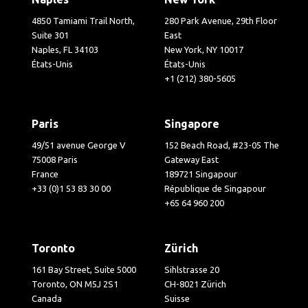
4850 Tamiami Trail North,
280 Park Avenue, 29th Floor
Suite 301
East
Naples, FL 34103
New York, NY 10017
États-Unis
États-Unis
+1 (212) 380-5605
Paris
Singapore
49/51 avenue George V
152 Beach Road, #23-05 The
75008 Paris
Gateway East
France
189721 Singapour
+33 (0)1 53 83 30 00
République de Singapour
+65 64 960 200
Toronto
Zürich
161 Bay Street, Suite 5000
Sihlstrasse 20
Toronto, ON M5J 2S1
CH-8021 Zürich
Canada
Suisse