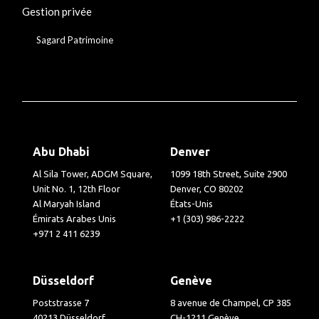
Gestion privée
Sagard Patrimoine
Abu Dhabi
Denver
Al Sila Tower, ADGM Square,
1099 18th Street, Suite 2900
Unit No. 1, 12th Floor
Denver, CO 80202
Al Maryah Island
États-Unis
Émirats Arabes Unis
+1 (303) 986-2222
+971 2 411 6239
Düsseldorf
Genève
Poststrasse 7
8 avenue de Champel, CP 385
40213 Düsseldorf
CH-1211 Genève