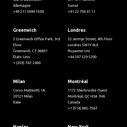
Allemagne
Suisse
+49 211 5694 1500
+41 22 704 41 11
Greenwich
Londres
5 Greenwich Office Park, 3rd
52 Jermyn Street, 4th Floor
Floor
Londres SW1Y 6LX
Greenwich, CT 06831
Royaume-Uni
États-Unis
+44 207 529 5200
+ (203) 742-2400
Milan
Montréal
Corso Matteotti 1A
1172 Sherbrooke Ouest
20121 Milan
Montréal, QC H3A 1H6
Italie
Canada
+1 (514) 665-7567
Naples
New York