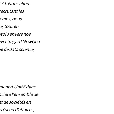
 AI. Nous allons
recrutant les
temps, nous
e, tout en
bsolu envers nos
n avec Sagard NewGen
ge de data science,
ement d’Unit8 dans
ociété l’ensemble de
t de sociétés en
réseau d’affaires,