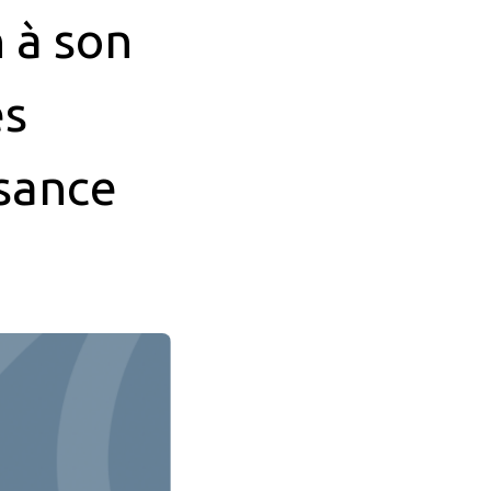
 à son
es
ssance