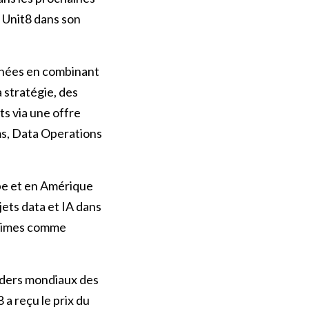
Unit8 dans son
onnées en combinant
a stratégie, des
ts via une offre
ms, Data Operations
pe et en Amérique
ets data et IA dans
l Times comme
aders mondiaux des
 a reçu le prix du