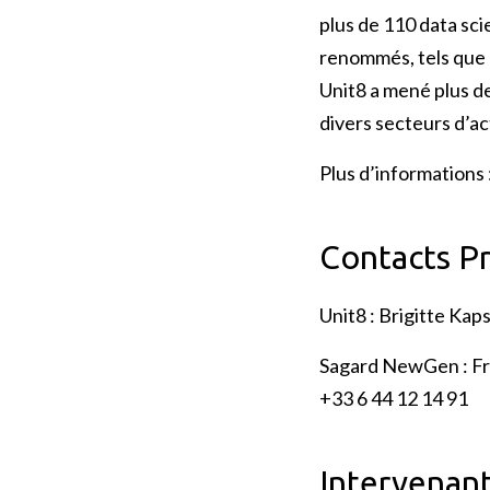
plus de 110 data sci
renommés, tels que 
Unit8 a mené plus d
divers secteurs d’ac
Plus d’informations 
Contacts P
Unit8 : Brigitte Kap
Sagard NewGen : Fra
+33 6 44 12 14 91
Intervenant