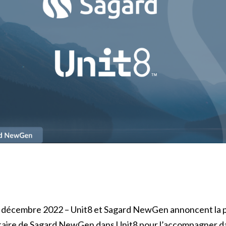
8 décembre 2022 – Unit8 et Sagard NewGen annoncent la p
itaire de Sagard NewGen dans Unit8 pour l’accompagner d