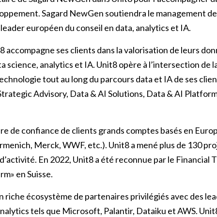
loppement. Sagard NewGen soutiendra le management de 
 leader européen du conseil en data, analytics et IA.
8 accompagne ses clients dans la valorisation de leurs d
a science, analytics et IA. Unit8 opère à l’intersection de l
technologie tout au long du parcours data et IA de ses clien
Strategic Advisory, Data & AI Solutions, Data & AI Platfor
aire de confiance de clients grands comptes basés en Euro
irmenich, Merck, WWF, etc.). Unit8 a mené plus de 130 proj
d’activité. En 2022, Unit8 a été reconnue par le Financia
rm» en Suisse.
n riche écosystème de partenaires privilégiés avec des le
analytics tels que Microsoft, Palantir, Dataiku et AWS. Unit8