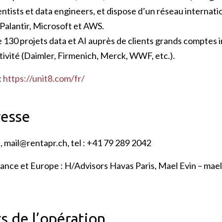
entists et data engineers, et dispose d’un réseau internati
Palantir, Microsoft et AWS.
e 130 projets data et AI auprès de clients grands comptes 
tivité (Daimler, Firmenich, Merck, WWF, etc.).
:
https://unit8.com/fr/
resse
s,
mail@rentapr.ch
, tel : +41 79 289 2042
nce et Europe : H/Advisors Havas Paris, Mael Evin –
mael
s de l’opération