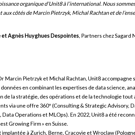
croissance organique d’Unit8 à l’international. Nous somme
t aux côtés de Marcin Pietrzyk, Michal Rachtan et de l’en
e et Agnès Huyghues Despointes
, Partners chez Sagar
r Marcin Pietrzyk et Michal Rachtan, Unit8 accompagne se
s données en combinant les expertises de data science, anal
on de la stratégie, des opérations et de la technologie tout
ients via une offre 360° (Consulting & Strategic Advisory, D
, Data Operations et MLOps). En 2022, Unit8 a été reconnu
st Growing Firm » en Suisse.
 implantée à Zurich, Berne, Cracovie et Wroclaw (Pologne