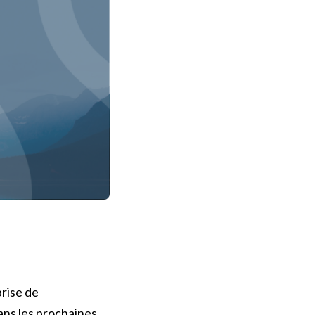
rise de
ans les prochaines