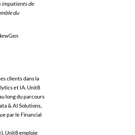
s impatients de
semble du
d NewGen
s clients dans la
ytics et IA. Unit8
 au long du parcours
ata & AI Solutions,
e par le Financial
), Unit8 emploie