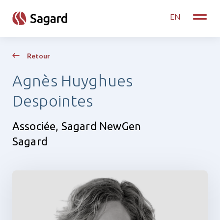
skip to main content
EN
Toggle
Retour
Agnès Huyghues
Despointes
Associée, Sagard NewGen
Sagard