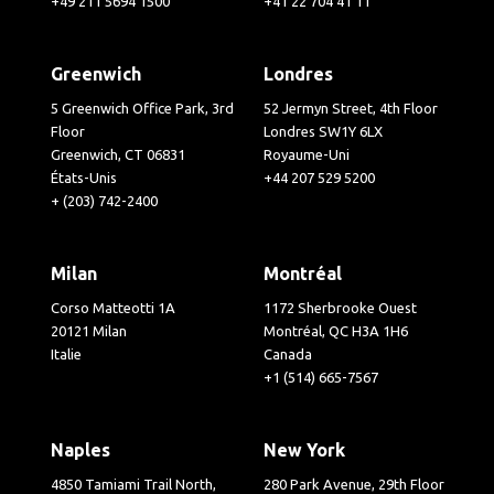
+49 211 5694 1500
+41 22 704 41 11
Greenwich
Londres
5 Greenwich Office Park, 3rd
52 Jermyn Street, 4th Floor
Floor
Londres SW1Y 6LX
Greenwich, CT 06831
Royaume-Uni
États-Unis
+44 207 529 5200
+ (203) 742-2400
Milan
Montréal
Corso Matteotti 1A
1172 Sherbrooke Ouest
20121 Milan
Montréal, QC H3A 1H6
Italie
Canada
+1 (514) 665-7567
Naples
New York
4850 Tamiami Trail North,
280 Park Avenue, 29th Floor