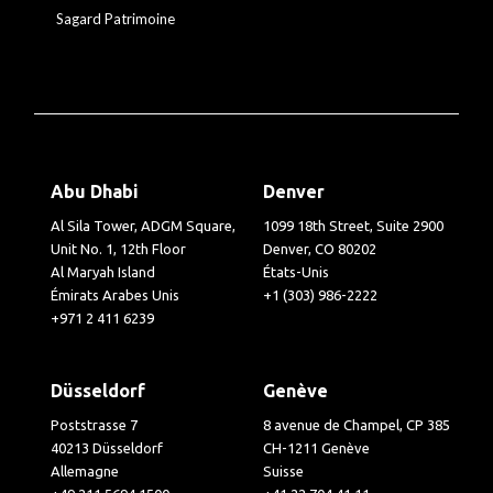
Sagard Patrimoine
Abu Dhabi
Denver
Al Sila Tower, ADGM Square,
1099 18th Street, Suite 2900
Unit No. 1, 12th Floor
Denver, CO 80202
Al Maryah Island
États-Unis
Émirats Arabes Unis
+1 (303) 986-2222
+971 2 411 6239
Düsseldorf
Genève
Poststrasse 7
8 avenue de Champel, CP 385
40213 Düsseldorf
CH-1211 Genève
Allemagne
Suisse