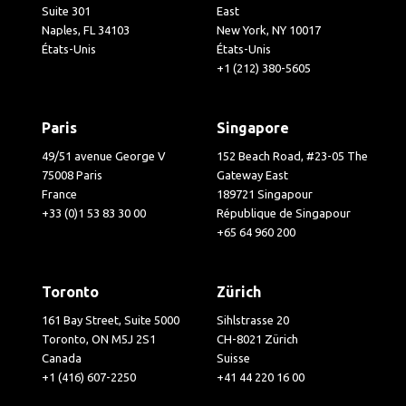
Suite 301
East
Naples, FL 34103
New York, NY 10017
États-Unis
États-Unis
+1 (212) 380-5605
Paris
Singapore
49/51 avenue George V
152 Beach Road, #23-05 The
75008 Paris
Gateway East
France
189721 Singapour
+33 (0)1 53 83 30 00
République de Singapour
+65 64 960 200
Toronto
Zürich
161 Bay Street, Suite 5000
Sihlstrasse 20
Toronto, ON M5J 2S1
CH-8021 Zürich
Canada
Suisse
+1 (416) 607-2250
+41 44 220 16 00