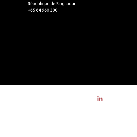
République de Singapour
+65 64 960 200
Visit linkedin profile