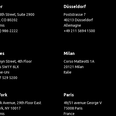
er
Düsseldorf
th Street, Suite 2900
Poststrasse 7
, CO 80202
40213 Düsseldorf
nis
Allemagne
3) 986-2222
+49 211 5694 1500
es
Milan
yn Street, 4th Floor
Corso Matteotti 1A
s SW1Y 6LX
20121 Milan
e-Uni
Italie
7 529 5200
York
Paris
k Avenue, 29th Floor East
49/51 avenue George V
rk, NY 10017
75008 Paris
nis
France