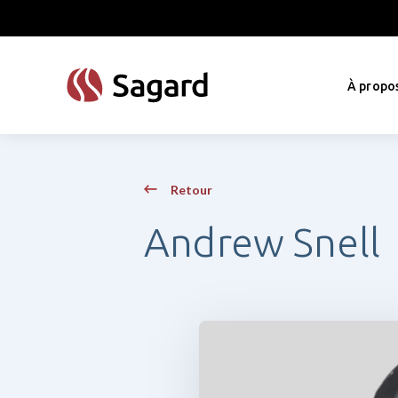
skip to main content
À propo
Retour
Andrew Snell