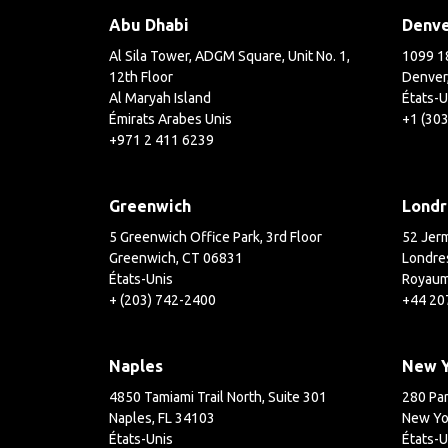
Abu Dhabi
Denv
Al Sila Tower, ADGM Square, Unit No. 1,
1099 18
12th Floor
Denver
Al Maryah Island
États-U
Émirats Arabes Unis
+1 (30
+971 2 411 6239
Greenwich
Londr
5 Greenwich Office Park, 3rd Floor
52 Jerm
Greenwich, CT 06831
Londre
États-Unis
Royaum
+ (203) 742-2400
+44 20
Naples
New 
4850 Tamiami Trail North, Suite 301
280 Par
Naples, FL 34103
New Yo
États-Unis
États-U