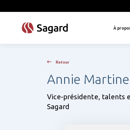
skip to main content
À propo
Retour
Annie Martin
Vice-présidente, talents 
Sagard