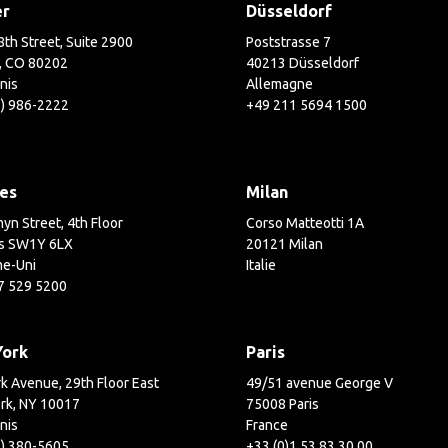
er
Düsseldorf
th Street, Suite 2900
Poststrasse 7
, CO 80202
40213 Düsseldorf
nis
Allemagne
3) 986-2222
+49 211 5694 1500
es
Milan
yn Street, 4th Floor
Corso Matteotti 1A
s SW1Y 6LX
20121 Milan
e-Uni
Italie
7 529 5200
York
Paris
k Avenue, 29th Floor East
49/51 avenue George V
rk, NY 10017
75008 Paris
nis
France
2) 380-5605
+33 (0)1 53 83 30 00