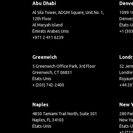
Abu Dhabi
Denv
Al Sila Tower, ADGM Square, Unit No. 1,
1099 18
12th Floor
Denver
Al Maryah Island
États-U
Émirats Arabes Unis
+1 (30
+971 2 411 6239
Greenwich
Londr
5 Greenwich Office Park, 3rd Floor
52 Jerm
Greenwich, CT 06831
Londre
États-Unis
Royaum
+ (203) 742-2400
+44 20
Naples
New 
4850 Tamiami Trail North, Suite 301
280 Par
Naples, FL 34103
New Yo
États-Unis
États-U
+1 (21