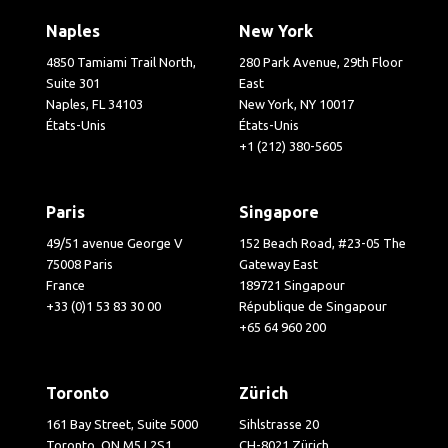
Naples
New York
4850 Tamiami Trail North,
280 Park Avenue, 29th Floor
Suite 301
East
Naples, FL 34103
New York, NY 10017
États-Unis
États-Unis
+1 (212) 380-5605
Paris
Singapore
49/51 avenue George V
152 Beach Road, #23-05 The
75008 Paris
Gateway East
France
189721 Singapour
+33 (0)1 53 83 30 00
République de Singapour
+65 64 960 200
Toronto
Zürich
161 Bay Street, Suite 5000
Sihlstrasse 20
Toronto, ON M5J 2S1
CH-8021 Zürich