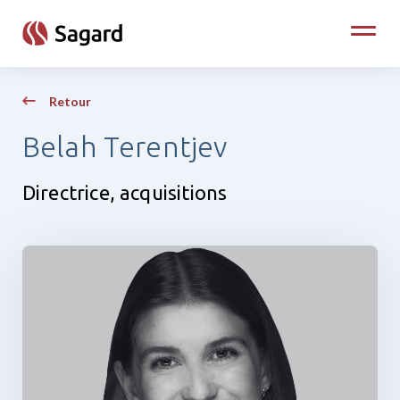
skip to main content
Toggle
Retour
Belah Terentjev
Directrice, acquisitions