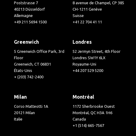
Poststrasse 7
8 avenue de Champel, CP 385
40213 Düsseldorf
CH-1211 Genève
Allemagne
Suisse
+49 211 5694 1500
+41 22 704 41 11
Greenwich
Londres
5 Greenwich Office Park, 3rd
52 Jermyn Street, 4th Floor
Floor
Londres SW1Y 6LX
Greenwich, CT 06831
Royaume-Uni
États-Unis
+44 207 529 5200
+ (203) 742-2400
Milan
Montréal
Corso Matteotti 1A
1172 Sherbrooke Ouest
20121 Milan
Montréal, QC H3A 1H6
Italie
Canada
+1 (514) 665-7567