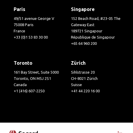
Paris
Singapore
49/51 avenue George V
152 Beach Road, #23-05 The
75008 Paris
Gateway East
France
189721 Singapour
+33 (0)1 53 83 30 00
République de Singapour
+65 64 960 200
Toronto
Zürich
161 Bay Street, Suite 5000
Sihlstrasse 20
Toronto, ON M5J 2S1
CH-8021 Zürich
Canada
Suisse
+1 (416) 607-2250
+41 44 220 16 00
Visit 