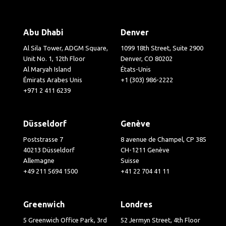
Abu Dhabi
Denver
Al Sila Tower, ADGM Square,
1099 18th Street, Suite 2900
Unit No. 1, 12th Floor
Denver, CO 80202
Al Maryah Island
États-Unis
Émirats Arabes Unis
+1 (303) 986-2222
+971 2 411 6239
Düsseldorf
Genève
Poststrasse 7
8 avenue de Champel, CP 385
40213 Düsseldorf
CH-1211 Genève
Allemagne
Suisse
+49 211 5694 1500
+41 22 704 41 11
Greenwich
Londres
5 Greenwich Office Park, 3rd
52 Jermyn Street, 4th Floor