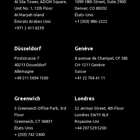
Al Sila Tower, ADGM Square,
1099 18th Street, Suite 2900
Unit No. 1, 12th Floor
Denver, CO 80202
Al Maryah Island
États-Unis
Émirats Arabes Unis
+1 (303) 986-2222
+971 2 411 6239
Düsseldorf
Genève
Poststrasse 7
8 avenue de Champel, CP 385
40213 Düsseldorf
CH-1211 Genève
Allemagne
Suisse
+49 211 5694 1500
+41 22 704 41 11
Greenwich
Londres
5 Greenwich Office Park, 3rd
52 Jermyn Street, 4th Floor
Floor
Londres SW1Y 6LX
Greenwich, CT 06831
Royaume-Uni
États-Unis
+44 207 529 5200
+ (203) 742-2400