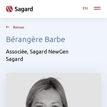
skip to main content
EN
Toggle
Retour
Bérangère Barbe
Associée, Sagard NewGen
Sagard