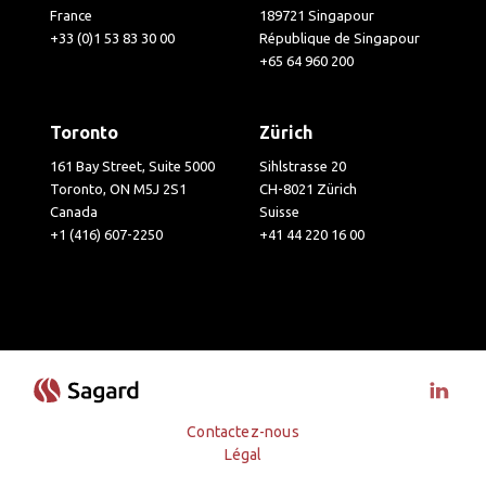
France
189721 Singapour
+33 (0)1 53 83 30 00
République de Singapour
+65 64 960 200
Toronto
Zürich
161 Bay Street, Suite 5000
Sihlstrasse 20
Toronto, ON M5J 2S1
CH-8021 Zürich
Canada
Suisse
+1 (416) 607-2250
+41 44 220 16 00
Visit 
Contactez-nous
Légal