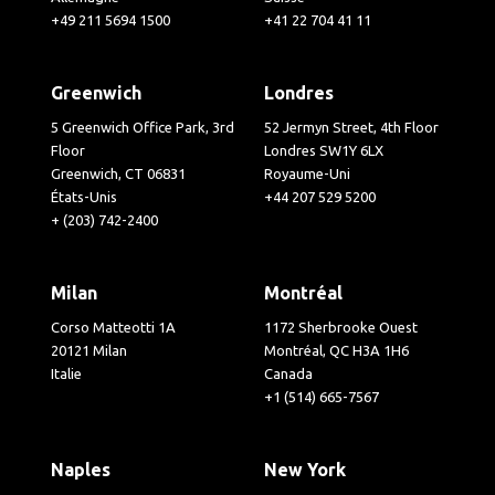
+49 211 5694 1500
+41 22 704 41 11
Greenwich
Londres
5 Greenwich Office Park, 3rd
52 Jermyn Street, 4th Floor
Floor
Londres SW1Y 6LX
Greenwich, CT 06831
Royaume-Uni
États-Unis
+44 207 529 5200
+ (203) 742-2400
Milan
Montréal
Corso Matteotti 1A
1172 Sherbrooke Ouest
20121 Milan
Montréal, QC H3A 1H6
Italie
Canada
+1 (514) 665-7567
Naples
New York