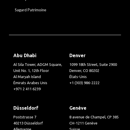
Sagard Patrimoine
Abu Dhabi
Denver
Al Sila Tower, ADGM Square,
1099 18th Street, Suite 2900
Unit No. 1, 12th Floor
Denver, CO 80202
Al Maryah Island
États-Unis
Émirats Arabes Unis
+1 (303) 986-2222
+971 2 411 6239
Düsseldorf
Genève
Poststrasse 7
8 avenue de Champel, CP 385
40213 Düsseldorf
CH-1211 Genève
Allemagne
Suisse