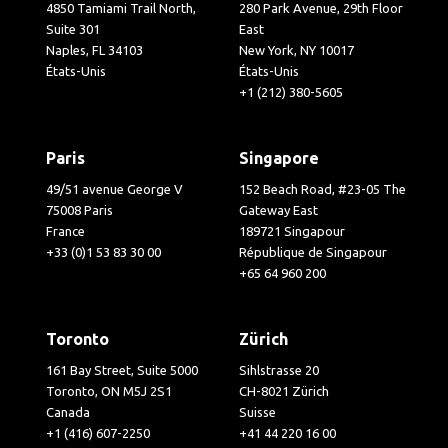
4850 Tamiami Trail North,
280 Park Avenue, 29th Floor
Suite 301
East
Naples, FL 34103
New York, NY 10017
États-Unis
États-Unis
+1 (212) 380-5605
Paris
Singapore
49/51 avenue George V
152 Beach Road, #23-05 The
75008 Paris
Gateway East
France
189721 Singapour
+33 (0)1 53 83 30 00
République de Singapour
+65 64 960 200
Toronto
Zürich
161 Bay Street, Suite 5000
Sihlstrasse 20
Toronto, ON M5J 2S1
CH-8021 Zürich
Canada
Suisse
+1 (416) 607-2250
+41 44 220 16 00