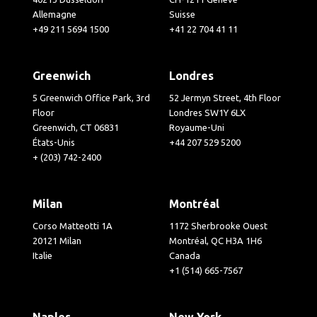
Allemagne
Suisse
+49 211 5694 1500
+41 22 704 41 11
Greenwich
Londres
5 Greenwich Office Park, 3rd
52 Jermyn Street, 4th Floor
Floor
Londres SW1Y 6LX
Greenwich, CT 06831
Royaume-Uni
États-Unis
+44 207 529 5200
+ (203) 742-2400
Milan
Montréal
Corso Matteotti 1A
1172 Sherbrooke Ouest
20121 Milan
Montréal, QC H3A 1H6
Italie
Canada
+1 (514) 665-7567
Naples
New York