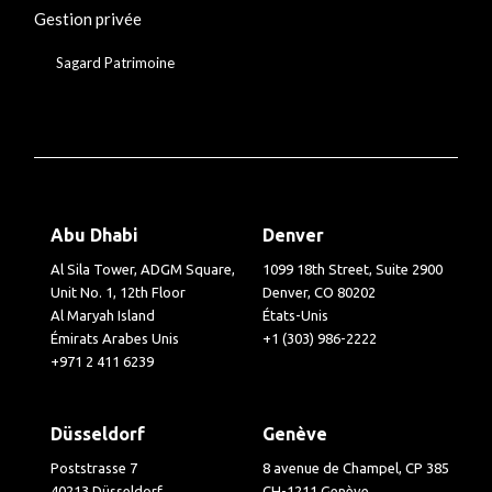
Gestion privée
Sagard Patrimoine
Abu Dhabi
Denver
Al Sila Tower, ADGM Square,
1099 18th Street, Suite 2900
Unit No. 1, 12th Floor
Denver, CO 80202
Al Maryah Island
États-Unis
Émirats Arabes Unis
+1 (303) 986-2222
+971 2 411 6239
Düsseldorf
Genève
Poststrasse 7
8 avenue de Champel, CP 385
40213 Düsseldorf
CH-1211 Genève