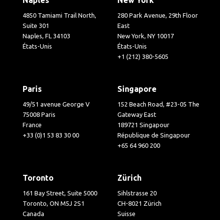
4850 Tamiami Trail North,
280 Park Avenue, 29th Floor
Suite 301
East
Naples, FL 34103
New York, NY 10017
États-Unis
États-Unis
+1 (212) 380-5605
Paris
Singapore
49/51 avenue George V
152 Beach Road, #23-05 The
75008 Paris
Gateway East
France
189721 Singapour
+33 (0)1 53 83 30 00
République de Singapour
+65 64 960 200
Toronto
Zürich
161 Bay Street, Suite 5000
Sihlstrasse 20
Toronto, ON M5J 2S1
CH-8021 Zürich
Canada
Suisse