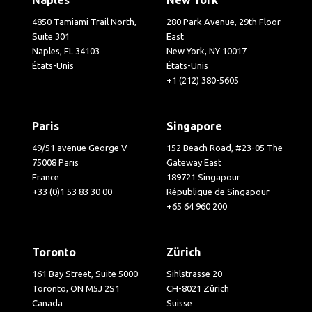
4850 Tamiami Trail North,
280 Park Avenue, 29th Floor
Suite 301
East
Naples, FL 34103
New York, NY 10017
États-Unis
États-Unis
+1 (212) 380-5605
Paris
Singapore
49/51 avenue George V
152 Beach Road, #23-05 The
75008 Paris
Gateway East
France
189721 Singapour
+33 (0)1 53 83 30 00
République de Singapour
+65 64 960 200
Toronto
Zürich
161 Bay Street, Suite 5000
Sihlstrasse 20
Toronto, ON M5J 2S1
CH-8021 Zürich
Canada
Suisse