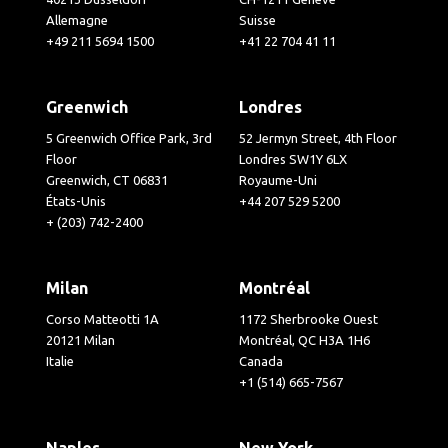
Allemagne
Suisse
+49 211 5694 1500
+41 22 704 41 11
Greenwich
Londres
5 Greenwich Office Park, 3rd
52 Jermyn Street, 4th Floor
Floor
Londres SW1Y 6LX
Greenwich, CT 06831
Royaume-Uni
États-Unis
+44 207 529 5200
+ (203) 742-2400
Milan
Montréal
Corso Matteotti 1A
1172 Sherbrooke Ouest
20121 Milan
Montréal, QC H3A 1H6
Italie
Canada
+1 (514) 665-7567
Naples
New York