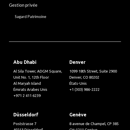
Gestion privée
Sagard Patrimoine
Abu Dhabi
Denver
Al Sila Tower, ADGM Square,
1099 18th Street, Suite 2900
Unit No. 1, 12th Floor
Denver, CO 80202
Al Maryah Island
États-Unis
Émirats Arabes Unis
+1 (303) 986-2222
+971 2 411 6239
Düsseldorf
Genève
Poststrasse 7
8 avenue de Champel, CP 385
40213 Düsseldorf
CH-1211 Genève