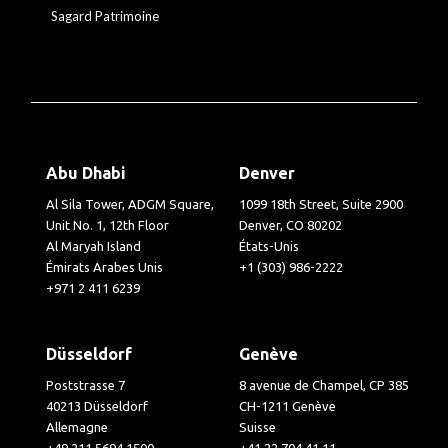
Sagard Patrimoine
Abu Dhabi
Denver
Al Sila Tower, ADGM Square,
1099 18th Street, Suite 2900
Unit No. 1, 12th Floor
Denver, CO 80202
Al Maryah Island
États-Unis
Émirats Arabes Unis
+1 (303) 986-2222
+971 2 411 6239
Düsseldorf
Genève
Poststrasse 7
8 avenue de Champel, CP 385
40213 Düsseldorf
CH-1211 Genève
Allemagne
Suisse
+49 211 5694 1500
+41 22 704 41 11