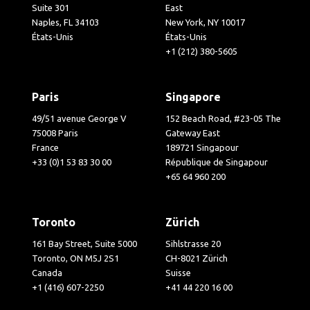
Suite 301
East
Naples, FL 34103
New York, NY 10017
États-Unis
États-Unis
+1 (212) 380-5605
Paris
Singapore
49/51 avenue George V
152 Beach Road, #23-05 The
75008 Paris
Gateway East
France
189721 Singapour
+33 (0)1 53 83 30 00
République de Singapour
+65 64 960 200
Toronto
Zürich
161 Bay Street, Suite 5000
Sihlstrasse 20
Toronto, ON M5J 2S1
CH-8021 Zürich
Canada
Suisse
+1 (416) 607-2250
+41 44 220 16 00