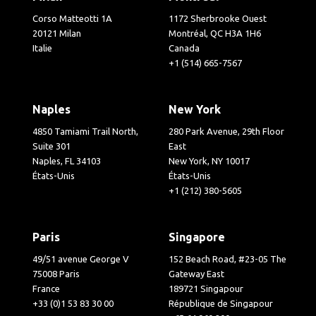
Corso Matteotti 1A
1172 Sherbrooke Ouest
20121 Milan
Montréal, QC H3A 1H6
Italie
Canada
+1 (514) 665-7567
Naples
New York
4850 Tamiami Trail North,
280 Park Avenue, 29th Floor
Suite 301
East
Naples, FL 34103
New York, NY 10017
États-Unis
États-Unis
+1 (212) 380-5605
Paris
Singapore
49/51 avenue George V
152 Beach Road, #23-05 The
75008 Paris
Gateway East
France
189721 Singapour
+33 (0)1 53 83 30 00
République de Singapour