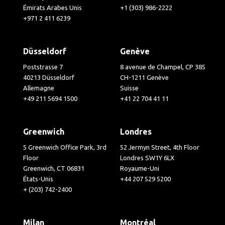
Émirats Arabes Unis
+1 (303) 986-2222
+971 2 411 6239
Düsseldorf
Genève
Poststrasse 7
8 avenue de Champel, CP 385
40213 Düsseldorf
CH-1211 Genève
Allemagne
Suisse
+49 211 5694 1500
+41 22 704 41 11
Greenwich
Londres
5 Greenwich Office Park, 3rd
52 Jermyn Street, 4th Floor
Floor
Londres SW1Y 6LX
Greenwich, CT 06831
Royaume-Uni
États-Unis
+44 207 529 5200
+ (203) 742-2400
Milan
Montréal