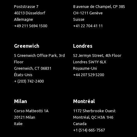
Poststrasse 7
8 avenue de Champel, CP 385
40213 Düsseldorf
CH-1211 Genève
Allemagne
Suisse
+49 211 5694 1500
+41 22 704 41 11
Greenwich
Londres
5 Greenwich Office Park, 3rd
52 Jermyn Street, 4th Floor
Floor
Londres SW1Y 6LX
Greenwich, CT 06831
Royaume-Uni
États-Unis
+44 207 529 5200
+ (203) 742-2400
Milan
Montréal
Corso Matteotti 1A
1172 Sherbrooke Ouest
20121 Milan
Montréal, QC H3A 1H6
Italie
Canada
+1 (514) 665-7567