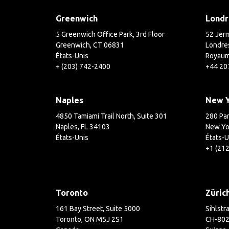
Greenwich
Londr
5 Greenwich Office Park, 3rd Floor
52 Jerm
Greenwich, CT 06831
Londre
États-Unis
Royaum
+ (203) 742-2400
+44 20
Naples
New 
4850 Tamiami Trail North, Suite 301
280 Par
Naples, FL 34103
New Yo
États-Unis
États-U
+1 (21
Toronto
Züric
161 Bay Street, Suite 5000
Sihlstr
Toronto, ON M5J 2S1
CH-802