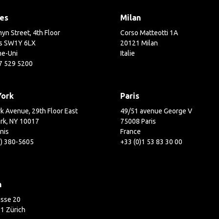
es
Milan
yn Street, 4th Floor
Corso Matteotti 1A
s SW1Y 6LX
20121 Milan
e-Uni
Italie
7 529 5200
York
Paris
k Avenue, 29th Floor East
49/51 avenue George V
rk, NY 10017
75008 Paris
nis
France
2) 380-5605
+33 (0)1 53 83 30 00
h
asse 20
1 Zürich