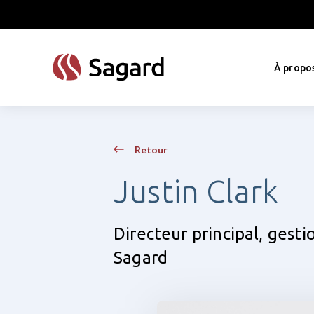
skip to main content
À propo
Retour
Justin Clark
Directeur principal, gestio
Sagard