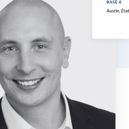
BASÉ À
Austin, Éta