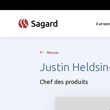
skip to main content
À propo
Retour
Justin Heldsi
Chef des produits