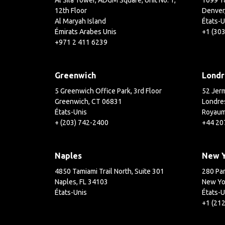
Al Sila Tower, ADGM Square, Unit No. 1,
1099 18
12th Floor
Denver
Al Maryah Island
États-U
Émirats Arabes Unis
+1 (30
+971 2 411 6239
Greenwich
Londr
5 Greenwich Office Park, 3rd Floor
52 Jerm
Greenwich, CT 06831
Londre
États-Unis
Royaum
+ (203) 742-2400
+44 20
Naples
New 
4850 Tamiami Trail North, Suite 301
280 Par
Naples, FL 34103
New Yo
États-Unis
États-U
+1 (21