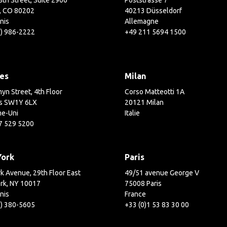
th Street, Suite 2900
Poststrasse 7
, CO 80202
40213 Düsseldorf
nis
Allemagne
3) 986-2222
+49 211 5694 1500
es
Milan
yn Street, 4th Floor
Corso Matteotti 1A
s SW1Y 6LX
20121 Milan
e-Uni
Italie
7 529 5200
York
Paris
k Avenue, 29th Floor East
49/51 avenue George V
rk, NY 10017
75008 Paris
nis
France
2) 380-5605
+33 (0)1 53 83 30 00