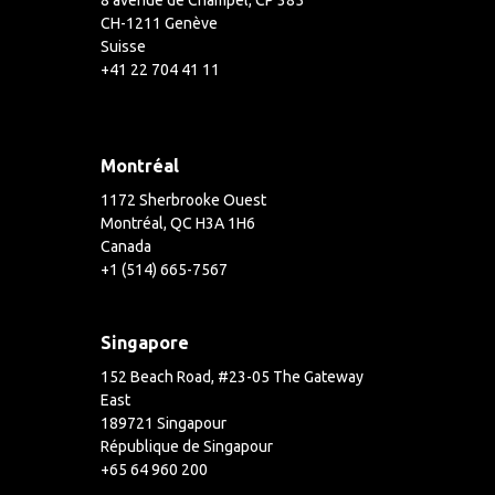
8 avenue de Champel, CP 385
CH-1211 Genève
Suisse
+41 22 704 41 11
Montréal
1172 Sherbrooke Ouest
Montréal, QC H3A 1H6
Canada
+1 (514) 665-7567
Singapore
152 Beach Road, #23-05 The Gateway
East
189721 Singapour
République de Singapour
+65 64 960 200