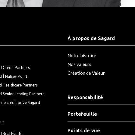
À propos de Sagard
Notre histoire
Nos valeurs
d Credit Partners
Création de Valeur
d | Halsey Point
d Healthcare Partners
d Senior Lending Partners
Responsabilité
 de crédit privé Sagard
Portefeuille
ier
Points de vue
d Real Estate