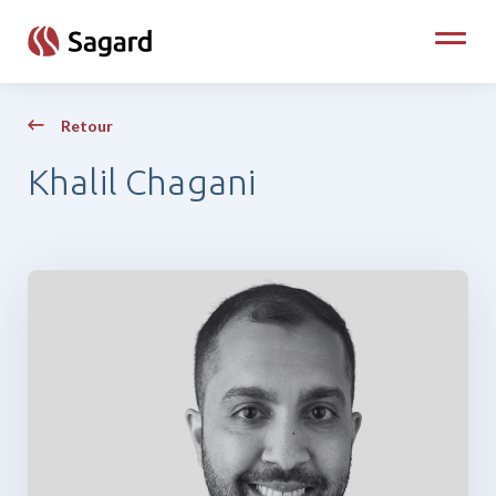
skip to main content
Toggle
Retour
Khalil Chagani