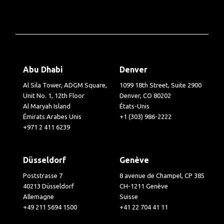
Abu Dhabi
Denver
Al Sila Tower, ADGM Square,
1099 18th Street, Suite 2900
Unit No. 1, 12th Floor
Denver, CO 80202
Al Maryah Island
États-Unis
Émirats Arabes Unis
+1 (303) 986-2222
+971 2 411 6239
Düsseldorf
Genève
Poststrasse 7
8 avenue de Champel, CP 385
40213 Düsseldorf
CH-1211 Genève
Allemagne
Suisse
+49 211 5694 1500
+41 22 704 41 11