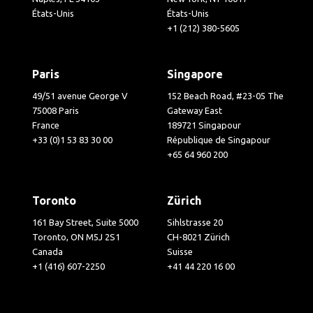
États-Unis
États-Unis
+1 (212) 380-5605
Paris
Singapore
49/51 avenue George V
152 Beach Road, #23-05 The
75008 Paris
Gateway East
France
189721 Singapour
+33 (0)1 53 83 30 00
République de Singapour
+65 64 960 200
Toronto
Zürich
161 Bay Street, Suite 5000
Sihlstrasse 20
Toronto, ON M5J 2S1
CH-8021 Zürich
Canada
Suisse
+1 (416) 607-2250
+41 44 220 16 00