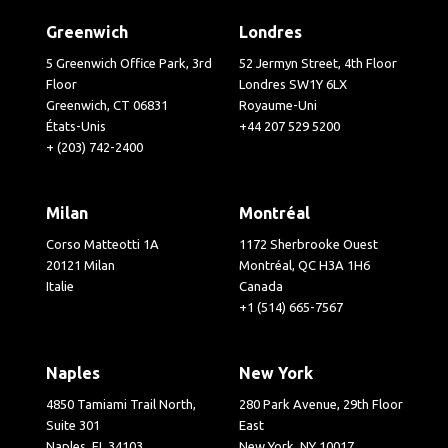
Greenwich
Londres
5 Greenwich Office Park, 3rd
52 Jermyn Street, 4th Floor
Floor
Londres SW1Y 6LX
Greenwich, CT 06831
Royaume-Uni
États-Unis
+44 207 529 5200
+ (203) 742-2400
Milan
Montréal
Corso Matteotti 1A
1172 Sherbrooke Ouest
20121 Milan
Montréal, QC H3A 1H6
Italie
Canada
+1 (514) 665-7567
Naples
New York
4850 Tamiami Trail North,
280 Park Avenue, 29th Floor
Suite 301
East
Naples, FL 34103
New York, NY 10017