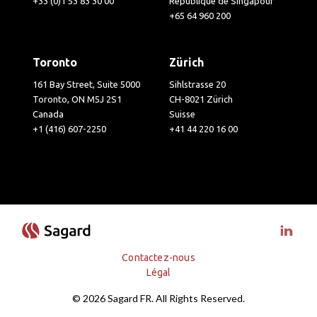
+33 (0)1 53 83 30 00
République de Singapour
+65 64 960 200
Toronto
Zürich
161 Bay Street, Suite 5000
Sihlstrasse 20
Toronto, ON M5J 2S1
CH-8021 Zürich
Canada
Suisse
+1 (416) 607-2250
+41 44 220 16 00
Visit 
Contactez-nous
Légal
© 2026 Sagard FR. All Rights Reserved.