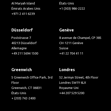
Al Maryah Island
États-Unis
Émirats Arabes Unis
+1 (303) 986-2222
+971 2 411 6239
Düsseldorf
Genève
Poststrasse 7
8 avenue de Champel, CP 385
40213 Düsseldorf
CH-1211 Genève
Allemagne
Suisse
+49 211 5694 1500
+41 22 704 41 11
Greenwich
Londres
5 Greenwich Office Park, 3rd
52 Jermyn Street, 4th Floor
Floor
Londres SW1Y 6LX
Greenwich, CT 06831
Royaume-Uni
États-Unis
+44 207 529 5200
+ (203) 742-2400