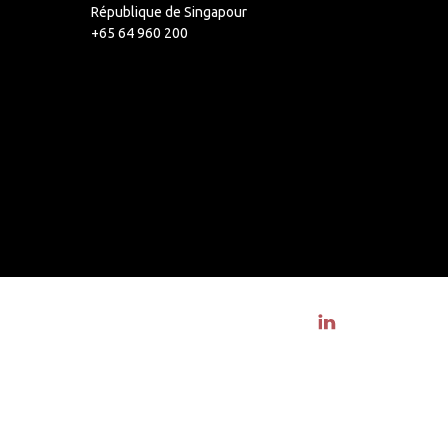
République de Singapour
+65 64 960 200
Visit linkedin profile