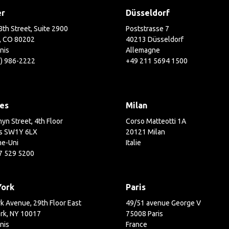
er
Düsseldorf
th Street, Suite 2900
Poststrasse 7
, CO 80202
40213 Düsseldorf
nis
Allemagne
3) 986-2222
+49 211 5694 1500
es
Milan
yn Street, 4th Floor
Corso Matteotti 1A
s SW1Y 6LX
20121 Milan
e-Uni
Italie
7 529 5200
York
Paris
k Avenue, 29th Floor East
49/51 avenue George V
rk, NY 10017
75008 Paris
nis
France