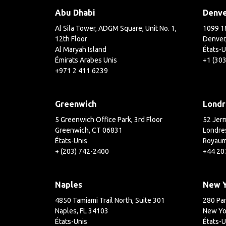
Abu Dhabi
Denv
Al Sila Tower, ADGM Square, Unit No. 1,
1099 18
12th Floor
Denver
Al Maryah Island
États-U
Émirats Arabes Unis
+1 (30
+971 2 411 6239
Greenwich
Londr
5 Greenwich Office Park, 3rd Floor
52 Jerm
Greenwich, CT 06831
Londre
États-Unis
Royaum
+ (203) 742-2400
+44 20
Naples
New 
4850 Tamiami Trail North, Suite 301
280 Par
Naples, FL 34103
New Yo
États-Unis
États-U