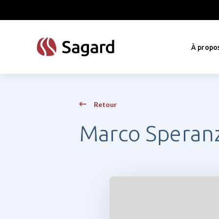
skip to main content
À propo
Retour
Marco Speran