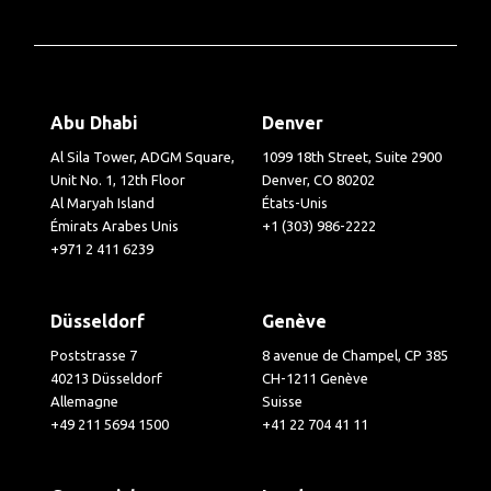
Abu Dhabi
Denver
Al Sila Tower, ADGM Square,
1099 18th Street, Suite 2900
Unit No. 1, 12th Floor
Denver, CO 80202
Al Maryah Island
États-Unis
Émirats Arabes Unis
+1 (303) 986-2222
+971 2 411 6239
Düsseldorf
Genève
Poststrasse 7
8 avenue de Champel, CP 385
40213 Düsseldorf
CH-1211 Genève
Allemagne
Suisse
+49 211 5694 1500
+41 22 704 41 11