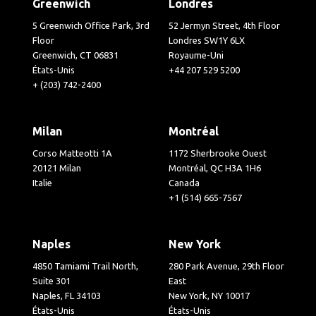
Greenwich
Londres
5 Greenwich Office Park, 3rd
52 Jermyn Street, 4th Floor
Floor
Londres SW1Y 6LX
Greenwich, CT 06831
Royaume-Uni
États-Unis
+44 207 529 5200
+ (203) 742-2400
Milan
Montréal
Corso Matteotti 1A
1172 Sherbrooke Ouest
20121 Milan
Montréal, QC H3A 1H6
Italie
Canada
+1 (514) 665-7567
Naples
New York
4850 Tamiami Trail North,
280 Park Avenue, 29th Floor
Suite 301
East
Naples, FL 34103
New York, NY 10017
États-Unis
États-Unis