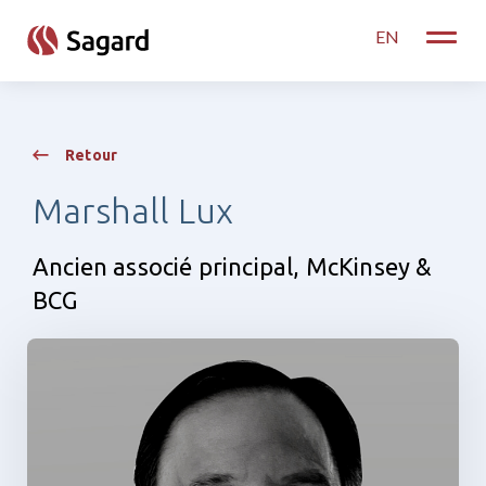
skip to main content
EN
Toggle
Retour
Marshall Lux
Ancien associé principal, McKinsey &
BCG