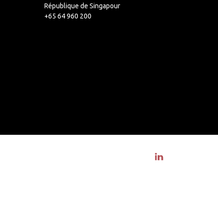
République de Singapour
+65 64 960 200
Visit linkedin profile