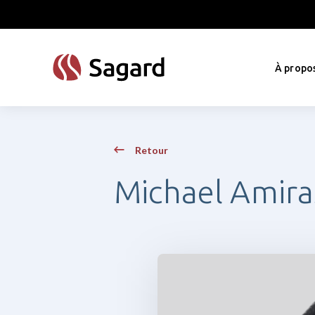
skip to main content
À propo
Retour
Michael Amira