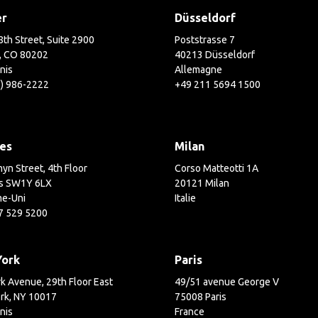
er
Düsseldorf
th Street, Suite 2900
Poststrasse 7
, CO 80202
40213 Düsseldorf
nis
Allemagne
3) 986-2222
+49 211 5694 1500
es
Milan
yn Street, 4th Floor
Corso Matteotti 1A
s SW1Y 6LX
20121 Milan
e-Uni
Italie
7 529 5200
York
Paris
k Avenue, 29th Floor East
49/51 avenue George V
rk, NY 10017
75008 Paris
nis
France