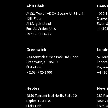
Abu Dhabi
Denv
Al Sila Tower, ADGM Square, Unit No. 1,
1099 18
12th Floor
Denver
Al Maryah Island
États-U
Émirats Arabes Unis
+1 (30
+971 2 411 6239
Greenwich
Londr
5 Greenwich Office Park, 3rd Floor
52 Jerm
Greenwich, CT 06831
Londre
États-Unis
Royaum
+ (203) 742-2400
+44 20
Naples
New 
4850 Tamiami Trail North, Suite 301
280 Par
Naples, FL 34103
New Yo
États-Unis
États-U