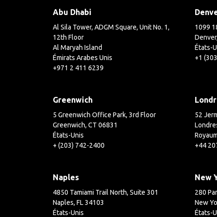
Abu Dhabi
Denv
Al Sila Tower, ADGM Square, Unit No. 1,
1099 18
12th Floor
Denver
Al Maryah Island
États-U
Émirats Arabes Unis
+1 (30
+971 2 411 6239
Greenwich
Londr
5 Greenwich Office Park, 3rd Floor
52 Jerm
Greenwich, CT 06831
Londre
États-Unis
Royaum
+ (203) 742-2400
+44 20
Naples
New 
4850 Tamiami Trail North, Suite 301
280 Par
Naples, FL 34103
New Yo
États-Unis
États-U