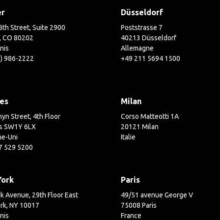
er
Düsseldorf
th Street, Suite 2900
Poststrasse 7
, CO 80202
40213 Düsseldorf
nis
Allemagne
3) 986-2222
+49 211 5694 1500
es
Milan
yn Street, 4th Floor
Corso Matteotti 1A
s SW1Y 6LX
20121 Milan
e-Uni
Italie
7 529 5200
York
Paris
k Avenue, 29th Floor East
49/51 avenue George V
rk, NY 10017
75008 Paris
nis
France