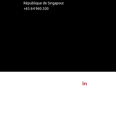
République de Singapour
+65 64 960 200
Visit linkedin profile