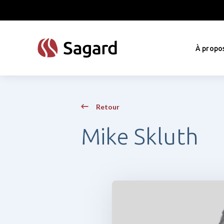
skip to main content
À propo
Retour
Mike Skluth