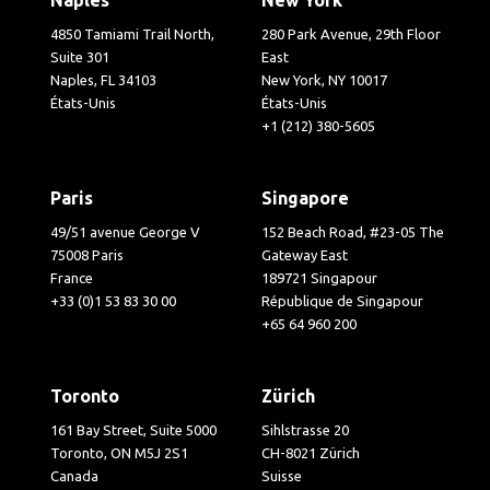
4850 Tamiami Trail North,
280 Park Avenue, 29th Floor
Suite 301
East
Naples, FL 34103
New York, NY 10017
États-Unis
États-Unis
+1 (212) 380-5605
Paris
Singapore
49/51 avenue George V
152 Beach Road, #23-05 The
75008 Paris
Gateway East
France
189721 Singapour
+33 (0)1 53 83 30 00
République de Singapour
+65 64 960 200
Toronto
Zürich
161 Bay Street, Suite 5000
Sihlstrasse 20
Toronto, ON M5J 2S1
CH-8021 Zürich
Canada
Suisse