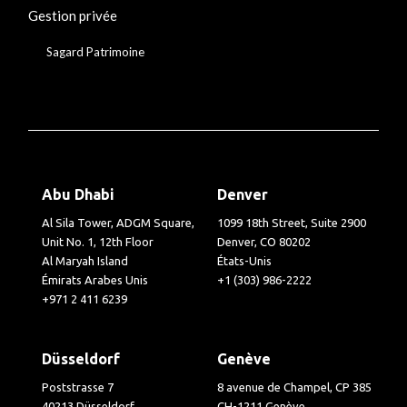
Gestion privée
Sagard Patrimoine
Abu Dhabi
Denver
Al Sila Tower, ADGM Square,
1099 18th Street, Suite 2900
Unit No. 1, 12th Floor
Denver, CO 80202
Al Maryah Island
États-Unis
Émirats Arabes Unis
+1 (303) 986-2222
+971 2 411 6239
Düsseldorf
Genève
Poststrasse 7
8 avenue de Champel, CP 385
40213 Düsseldorf
CH-1211 Genève