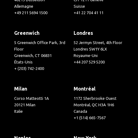
Allemagne
Suisse
+49 211 5694 1500
+41 22 704 41 11
Greenwich
Londres
5 Greenwich Office Park, 3rd
52 Jermyn Street, 4th Floor
Floor
Londres SW1Y 6LX
Greenwich, CT 06831
Royaume-Uni
États-Unis
+44 207 529 5200
+ (203) 742-2400
Milan
Montréal
Corso Matteotti 1A
1172 Sherbrooke Ouest
20121 Milan
Montréal, QC H3A 1H6
Italie
Canada
+1 (514) 665-7567
Naples
New York