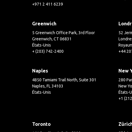
+971 2 411 6239
Greenwich
Londr
5 Greenwich Office Park, 3rd Floor
52 Jerm
Greenwich, CT 06831
Londre
États-Unis
Royaum
+ (203) 742-2400
+44 20
Naples
New 
4850 Tamiami Trail North, Suite 301
280 Par
Naples, FL 34103
New Yo
États-Unis
États-U
+1 (21
Toronto
Züric