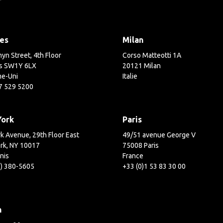
es
Milan
yn Street, 4th Floor
Corso Matteotti 1A
s SW1Y 6LX
20121 Milan
e-Uni
Italie
7 529 5200
York
Paris
k Avenue, 29th Floor East
49/51 avenue George V
rk, NY 10017
75008 Paris
nis
France
2) 380-5605
+33 (0)1 53 83 30 00
h