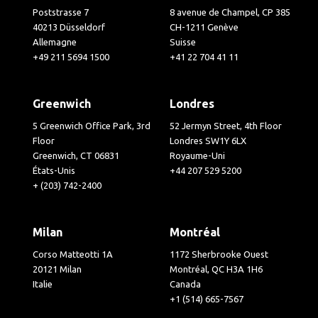
Poststrasse 7
8 avenue de Champel, CP 385
40213 Düsseldorf
CH-1211 Genève
Allemagne
Suisse
+49 211 5694 1500
+41 22 704 41 11
Greenwich
Londres
5 Greenwich Office Park, 3rd
52 Jermyn Street, 4th Floor
Floor
Londres SW1Y 6LX
Greenwich, CT 06831
Royaume-Uni
États-Unis
+44 207 529 5200
+ (203) 742-2400
Milan
Montréal
Corso Matteotti 1A
1172 Sherbrooke Ouest
20121 Milan
Montréal, QC H3A 1H6
Italie
Canada
+1 (514) 665-7567