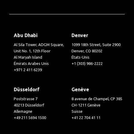
Abu Dhabi
Denver
Al Sila Tower, ADGM Square,
1099 18th Street, Suite 2900
Unit No. 1, 12th Floor
Denver, CO 80202
Al Maryah Island
États-Unis
Émirats Arabes Unis
+1 (303) 986-2222
+971 2 411 6239
Düsseldorf
Genève
Poststrasse 7
8 avenue de Champel, CP 385
40213 Düsseldorf
CH-1211 Genève
Allemagne
Suisse
+49 211 5694 1500
+41 22 704 41 11