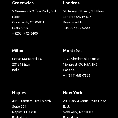
Greenwich
Londres
5 Greenwich Office Park, 3rd
52 Jermyn Street, 4th Floor
Floor
Londres SW1Y 6LX
Greenwich, CT 06831
Royaume-Uni
États-Unis
+44 207 529 5200
+ (203) 742-2400
Milan
Montréal
Corso Matteotti 1A
1172 Sherbrooke Ouest
20121 Milan
Montréal, QC H3A 1H6
Italie
Canada
+1 (514) 665-7567
Naples
New York
4850 Tamiami Trail North,
280 Park Avenue, 29th Floor
Suite 301
East
Naples, FL 34103
New York, NY 10017
États-Unis
États-Unis