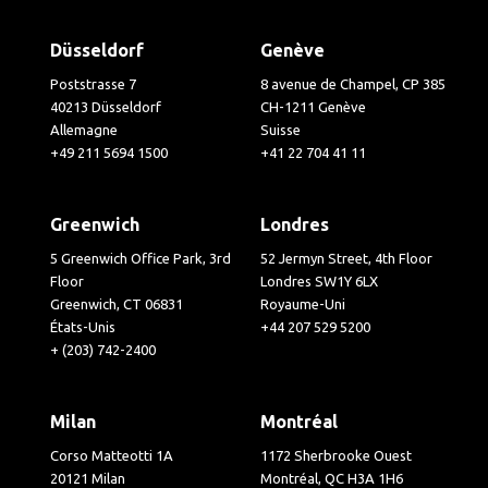
Düsseldorf
Genève
Poststrasse 7
8 avenue de Champel, CP 385
40213 Düsseldorf
CH-1211 Genève
Allemagne
Suisse
+49 211 5694 1500
+41 22 704 41 11
Greenwich
Londres
5 Greenwich Office Park, 3rd
52 Jermyn Street, 4th Floor
Floor
Londres SW1Y 6LX
Greenwich, CT 06831
Royaume-Uni
États-Unis
+44 207 529 5200
+ (203) 742-2400
Milan
Montréal
Corso Matteotti 1A
1172 Sherbrooke Ouest
20121 Milan
Montréal, QC H3A 1H6