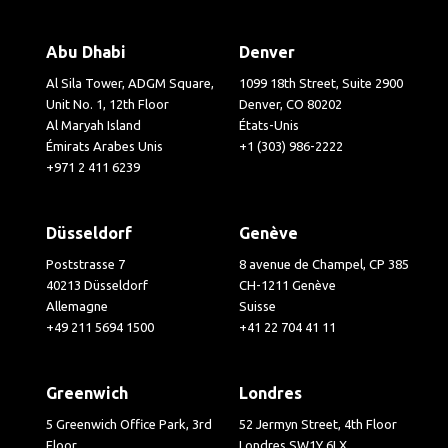
Abu Dhabi
Denver
Al Sila Tower, ADGM Square,
1099 18th Street, Suite 2900
Unit No. 1, 12th Floor
Denver, CO 80202
Al Maryah Island
États-Unis
Émirats Arabes Unis
+1 (303) 986-2222
+971 2 411 6239
Düsseldorf
Genève
Poststrasse 7
8 avenue de Champel, CP 385
40213 Düsseldorf
CH-1211 Genève
Allemagne
Suisse
+49 211 5694 1500
+41 22 704 41 11
Greenwich
Londres
5 Greenwich Office Park, 3rd
52 Jermyn Street, 4th Floor
Floor
Londres SW1Y 6LX