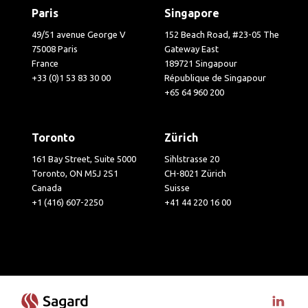
Paris
Singapore
49/51 avenue George V
152 Beach Road, #23-05 The
75008 Paris
Gateway East
France
189721 Singapour
+33 (0)1 53 83 30 00
République de Singapour
+65 64 960 200
Toronto
Zürich
161 Bay Street, Suite 5000
Sihlstrasse 20
Toronto, ON M5J 2S1
CH-8021 Zürich
Canada
Suisse
+1 (416) 607-2250
+41 44 220 16 00
Visit 