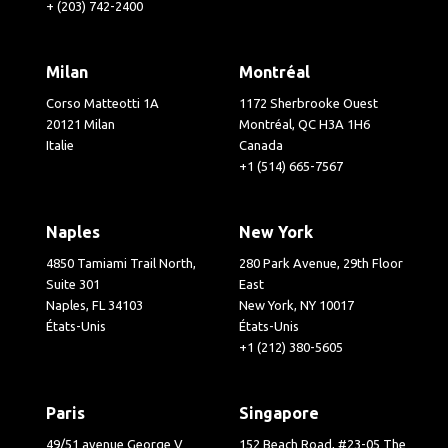
+ (203) 742-2400
Milan
Montréal
Corso Matteotti 1A
1172 Sherbrooke Ouest
20121 Milan
Montréal, QC H3A 1H6
Italie
Canada
+1 (514) 665-7567
Naples
New York
4850 Tamiami Trail North,
280 Park Avenue, 29th Floor
Suite 301
East
Naples, FL 34103
New York, NY 10017
États-Unis
États-Unis
+1 (212) 380-5605
Paris
Singapore
49/51 avenue George V
152 Beach Road, #23-05 The