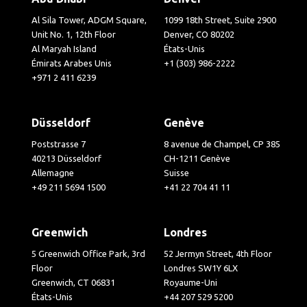
Al Sila Tower, ADGM Square,
1099 18th Street, Suite 2900
Unit No. 1, 12th Floor
Denver, CO 80202
Al Maryah Island
États-Unis
Émirats Arabes Unis
+1 (303) 986-2222
+971 2 411 6239
Düsseldorf
Genève
Poststrasse 7
8 avenue de Champel, CP 385
40213 Düsseldorf
CH-1211 Genève
Allemagne
Suisse
+49 211 5694 1500
+41 22 704 41 11
Greenwich
Londres
5 Greenwich Office Park, 3rd
52 Jermyn Street, 4th Floor
Floor
Londres SW1Y 6LX
Greenwich, CT 06831
Royaume-Uni
États-Unis
+44 207 529 5200