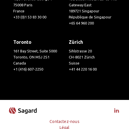
75008 Paris
Gateway East
France
189721 Singapour
+33 (0)1 53 83 30 00
République de Singapour
+65 64 960 200
Toronto
Zürich
161 Bay Street, Suite 5000
Sihlstrasse 20
Toronto, ON M5J 2S1
CH-8021 Zürich
Canada
Suisse
+1 (416) 607-2250
+41 44 220 16 00
Visit 
Contactez-nous
Légal