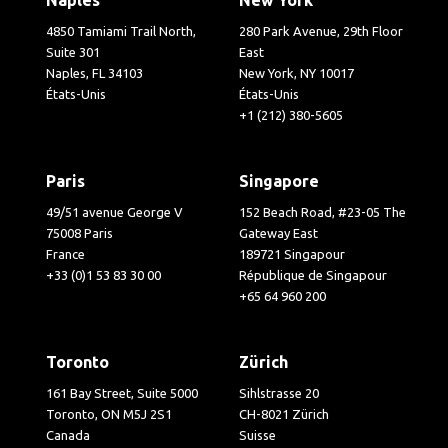
4850 Tamiami Trail North,
280 Park Avenue, 29th Floor
Suite 301
East
Naples, FL 34103
New York, NY 10017
États-Unis
États-Unis
+1 (212) 380-5605
Paris
Singapore
49/51 avenue George V
152 Beach Road, #23-05 The
75008 Paris
Gateway East
France
189721 Singapour
+33 (0)1 53 83 30 00
République de Singapour
+65 64 960 200
Toronto
Zürich
161 Bay Street, Suite 5000
Sihlstrasse 20
Toronto, ON M5J 2S1
CH-8021 Zürich
Canada
Suisse