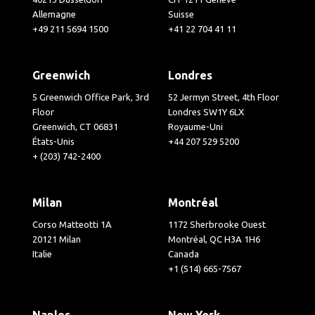
Allemagne
Suisse
+49 211 5694 1500
+41 22 704 41 11
Greenwich
Londres
5 Greenwich Office Park, 3rd
52 Jermyn Street, 4th Floor
Floor
Londres SW1Y 6LX
Greenwich, CT 06831
Royaume-Uni
États-Unis
+44 207 529 5200
+ (203) 742-2400
Milan
Montréal
Corso Matteotti 1A
1172 Sherbrooke Ouest
20121 Milan
Montréal, QC H3A 1H6
Italie
Canada
+1 (514) 665-7567
Naples
New York