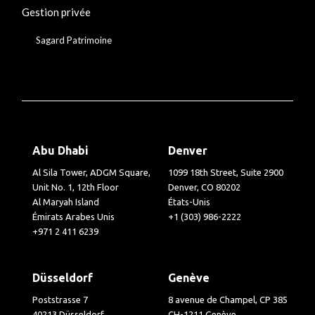
Gestion privée
Sagard Patrimoine
Abu Dhabi
Denver
Al Sila Tower, ADGM Square,
1099 18th Street, Suite 2900
Unit No. 1, 12th Floor
Denver, CO 80202
Al Maryah Island
États-Unis
Émirats Arabes Unis
+1 (303) 986-2222
+971 2 411 6239
Düsseldorf
Genève
Poststrasse 7
8 avenue de Champel, CP 385
40213 Düsseldorf
CH-1211 Genève