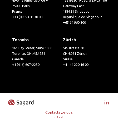
49/51 avenue George V
152 Beach Road, #23-05 The
75008 Paris
Gateway East
France
189721 Singapour
+33 (0)1 53 83 30 00
République de Singapour
+65 64 960 200
Toronto
Zürich
161 Bay Street, Suite 5000
Sihlstrasse 20
Toronto, ON M5J 2S1
CH-8021 Zürich
Canada
Suisse
+1 (416) 607-2250
+41 44 220 16 00
Visit 
Contactez-nous