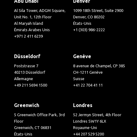
Abu Dhabi
Denver
Al Sila Tower, ADGM Square,
1099 18th Street, Suite 2900
Unit No. 1, 12th Floor
Denver, CO 80202
Al Maryah Island
États-Unis
Émirats Arabes Unis
+1 (303) 986-2222
+971 2 411 6239
Düsseldorf
Genève
Poststrasse 7
8 avenue de Champel, CP 385
40213 Düsseldorf
CH-1211 Genève
Allemagne
Suisse
+49 211 5694 1500
+41 22 704 41 11
Greenwich
Londres
5 Greenwich Office Park, 3rd
52 Jermyn Street, 4th Floor
Floor
Londres SW1Y 6LX
Greenwich, CT 06831
Royaume-Uni
États-Unis
+44 207 529 5200